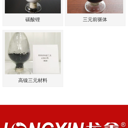
碳酸锂
三元前驱体
高镍三元材料