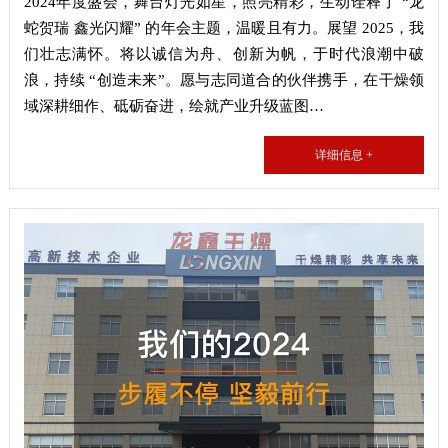
2024年度盛会，舞台灯光如星，照亮精彩，生动诠释了 “龙
蛇贺瑞 鑫光闪耀” 的年会主题，温暖且有力。展望 2025，我
们壮志满怀。将以诚信为舟、创新为帆，于时代浪潮中破
浪，持续 “创造未来”。愿与志同道合的伙伴携手，在干燥领
域深耕细作、砥砺奋进，绘就产业升级蓝图…
详细信息 +