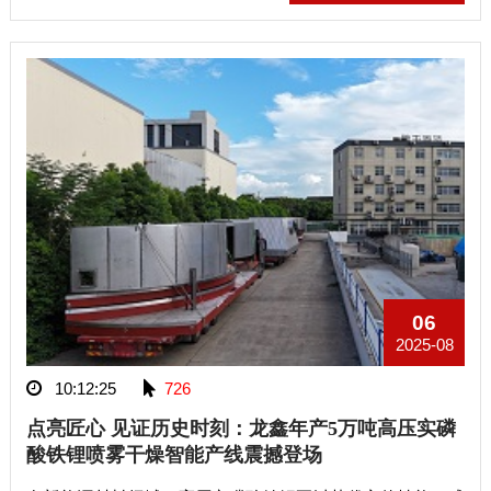
06
2025-08
10:12:25
726
点亮匠心 见证历史时刻：龙鑫年产5万吨高压实磷
酸铁锂喷雾干燥智能产线震撼登场