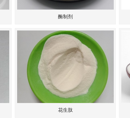
酶制剂
花生肽