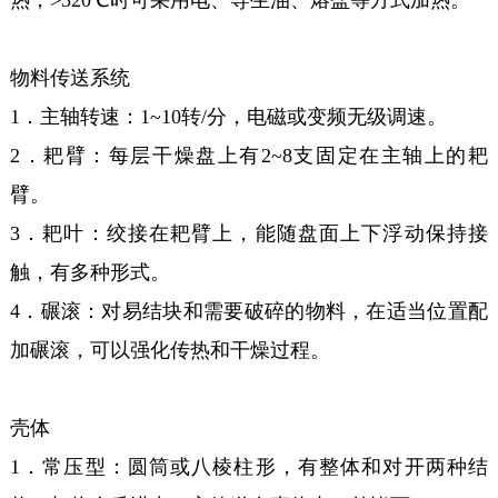
热，>320℃时可采用电、导生油、熔盐等方式加热。
物料传送系统
1．主轴转速：1~10转/分，电磁或变频无级调速。
2．耙臂：每层干燥盘上有2~8支固定在主轴上的耙
臂。
3．耙叶：绞接在耙臂上，能随盘面上下浮动保持接
触，有多种形式。
4．碾滚：对易结块和需要破碎的物料，在适当位置配
加碾滚，可以强化传热和干燥过程。
壳体
1．常压型：圆筒或八棱柱形，有整体和对开两种结