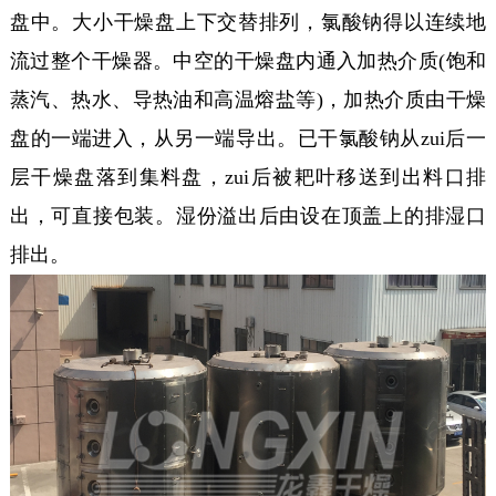
盘中。大小干燥盘上下交替排列，氯酸钠得以连续地
流过整个干燥器。中空的干燥盘内通入加热介质(饱和
蒸汽、热水、导热油和高温熔盐等)，加热介质由干燥
盘的一端进入，从另一端导出。已干氯酸钠从zui后一
层干燥盘落到集料盘，zui后被耙叶移送到出料口排
出，可直接包装。湿份溢出后由设在顶盖上的排湿口
排出。