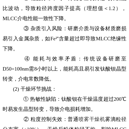
比波动，导致粒径跨度因子提高（理想值＜1.2），
MLCC介电性能一致性下降。
③ 杂质引入风险：研磨介质与设备材质磨损
易引入金属杂质，如Fe²⁺含量超过即导致MLCC绝缘性
下降。
④ 能耗与效率矛盾：传统设备研磨至
D50=100nm需8小时以上，能耗高且易引发钛酸钡晶型
转变，介电常数降低。
(2) 干燥环节挑战：
① 热敏性缺陷：钛酸钡在干燥温度超过200℃
时易发生晶型转变，导致介电损耗增加。
② 粒度控制失效：普通
喷雾干燥机
雾滴粒径