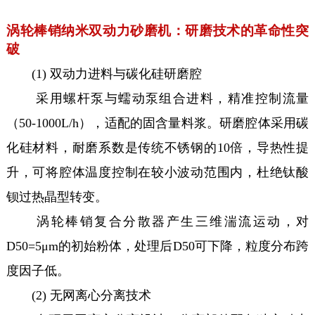
涡轮棒销纳米双动力砂磨机：研磨技术的革命性突
破
(1) 双动力进料与碳化硅研磨腔
采用螺杆泵与蠕动泵组合进料，精准控制流量
（50-1000L/h），适配的固含量料浆。研磨腔体采用碳
化硅材料，耐磨系数是传统不锈钢的10倍，导热性提
升，可将腔体温度控制在较小波动范围内，杜绝钛酸
钡过热晶型转变。
涡轮棒销复合分散器产生三维湍流运动，对
D50=5μm的初始粉体，处理后D50可下降，粒度分布跨
度因子低。
(2) 无网离心分离技术