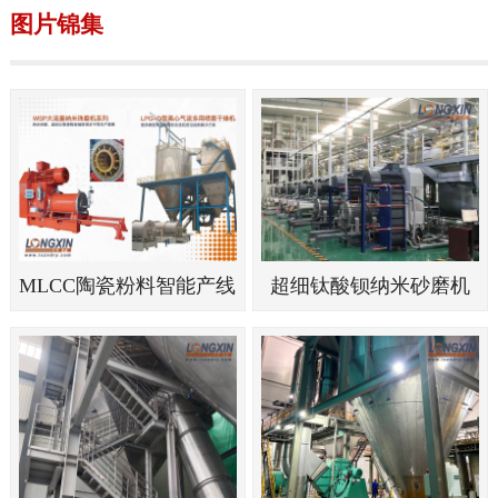
图片锦集
MLCC陶瓷粉料智能产线
超细钛酸钡纳米砂磨机