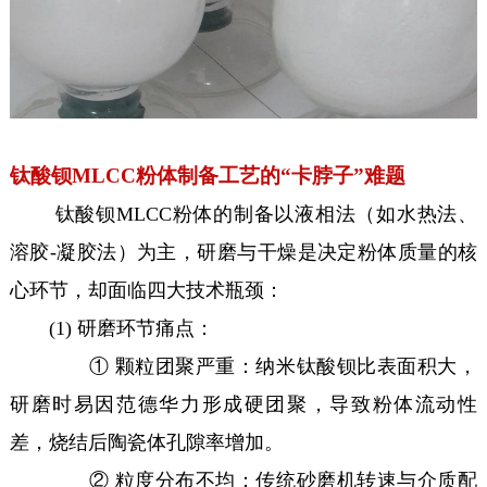
钛酸钡MLCC粉体制备工艺的“卡脖子”难题
钛酸钡MLCC粉体的制备以液相法（如水热法、
溶胶-凝胶法）为主，研磨与干燥是决定粉体质量的核
心环节，却面临四大技术瓶颈：
(1) 研磨环节痛点：
① 颗粒团聚严重：纳米钛酸钡比表面积大，
研磨时易因范德华力形成硬团聚，导致粉体流动性
差，烧结后陶瓷体孔隙率增加。
② 粒度分布不均：传统砂磨机转速与介质配