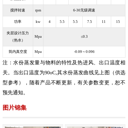
搅拌转速
rpm
6-30无级调速
功率
kw
4
5.5
5.5
7.5
11
15
夹层设计压力
Mpa
≤0.3
（热水）
筒内真空度
Mpa
-0.09～0.096
注：水份蒸发量与物料的特性及热进风、出口温度相
关。当出口温度为90oC,其水份蒸发曲线见上图（供选
型参考），随着产品不断更新，有关参数变更，恕不
预先通知。
图片锦集