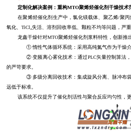
定制化解决案例：重构MTO聚烯烃催化剂干燥技术
在聚烯烃催化剂生产中，氯化镁载体、聚乙烯/聚丙烯
氧化、TiCl₄失活、溶剂回收率低、颗粒不均等问题，严
龙鑫干燥针对MTO聚烯烃催化剂浆料特性，创新推出
① 惰性气体循环系统：采用高纯氮气作为干燥介质，
② 变频离心雾化技术：通过PLC矢量控制算法，实
的严苛要求。
③ 多级分离回收技术：集成旋风分离、脉冲布袋除尘、
远低于标准。
该系统不仅提升了催化剂活性与聚合反应均匀性，更实