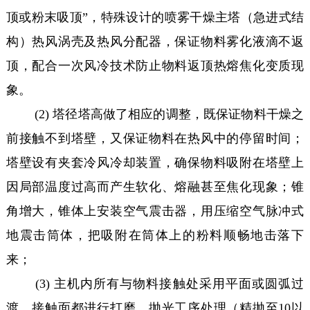
顶或粉末吸顶”，特殊设计的喷雾干燥主塔（急进式结
构）热风涡壳及热风分配器，保证物料雾化液滴不返
顶，配合一次风冷技术防止物料返顶热熔焦化变质现
象。
(2) 塔径塔高做了相应的调整，既保证物料干燥之
前接触不到塔壁，又保证物料在热风中的停留时间；
塔壁设有夹套冷风冷却装置，确保物料吸附在塔壁上
因局部温度过高而产生软化、熔融甚至焦化现象；锥
角增大，锥体上安装空气震击器，用压缩空气脉冲式
地震击筒体，把吸附在筒体上的粉料顺畅地击落下
来；
(3) 主机内所有与物料接触处采用平面或圆弧过
渡，接触面都进行打磨、抛光工序处理（精抛至10以