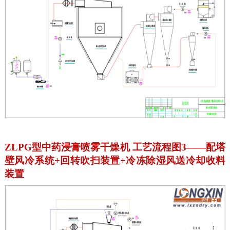
ZLPG型中药浸膏喷雾干燥机 工艺流程图3——配塔
壁风冷系统+回转吹扫装置+冷冻除湿风送冷却收料
装置