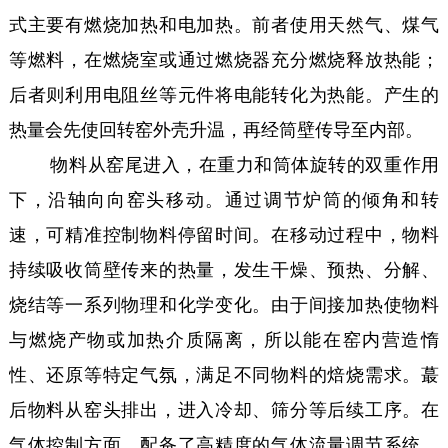
式主要有燃烧加热和电加热。前者使用天然气、煤气
等燃料，在燃烧室或通过燃烧器充分燃烧释放热能；
后者则利用电阻丝等元件将电能转化为热能。产生的
热量会先使回转窑外壳升温，再经筒壁传导至内部。
物料从窑尾进入，在重力和筒体旋转的双重作用
下，沿轴向向窑头移动。通过调节炉筒的倾角和转
速，可精准控制物料停留时间。在移动过程中，物料
持续吸收筒壁传来的热量，发生干燥、预热、分解、
烧结等一系列物理和化学变化。由于间接加热使物料
与燃烧产物或加热介质隔离，所以能在窑内营造惰
性、还原等特定气氛，满足不同物料的焙烧需求。蕞
后物料从窑头排出，进入冷却、筛分等后续工序。在
气体控制方面，配备了高精度的气体流量调节系统，