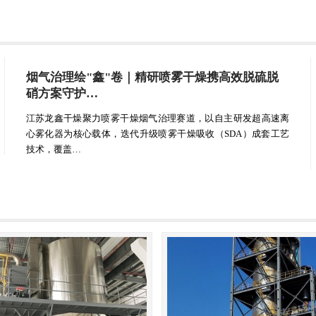
烟气治理绘"鑫"卷｜精研喷雾干燥携高效脱硫脱
硝方案守护…
江苏龙鑫干燥聚力喷雾干燥烟气治理赛道，以自主研发超高速离
心雾化器为核心载体，迭代升级喷雾干燥吸收（SDA）成套工艺
技术，覆盖…