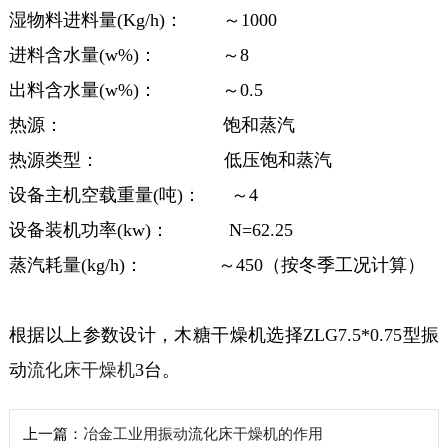
湿物料进料量(Kg/h)：
～1000
进料含水量(w%)：
～8
出料含水量(w%)：
～0.5
热源：
饱和蒸汽
热源类型：
低压饱和蒸汽
设备主机空载重量(吨)：
～4
设备装机功率(kw)： N=62.25
蒸汽耗量(kg/h)： ～450（按冬季工况计算）
根据以上参数设计，木糖干燥机选择ZLG7.5*0.75型振
动
流化床干燥机
3台。
上一篇：
冶金工业用振动流化床干燥机的作用