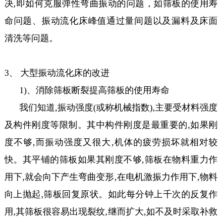
决,即如何克服弹性弯曲振动的问题，
如筛板的使用寿
命问题、振动流化床峰值通过量间题以及漏料及床面
清洗等问
题。
3、 大型振动流化床的改进
1)、消除筛板断裂提高筛板的使用寿命
我们知道,振动强度(或称机械指
数),主要受材料强度
及构件刚度等限制。其中构件刚度是最重要的,如果刚
度不
够,而振动强度又很大,机体的疲劳损坏就相对较
快。其平铺的筛板如果其刚度不够,筛板在物料重力作
用下,就会向下产生弯曲变形,在电机激振力作用下,物料
向上抛起,筛板回复原状。如此每分钟上千次的反复作
用,其筛板很容易出现裂纹,继而扩大,如不及时采取补救