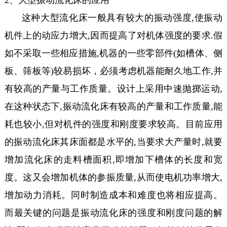
这种大型流化床一般具有较大的振动强度,使振动
机件上的动应力增大,
因而提高了对机体强度的要求.假
如不采取一些相应措施,机器的一些零部件(
如槽体、侧
板、筛板等)较易损坏，必须考虑机器能耐久地工作,并
有较高的产
量与工作质量。设计上采用中速抛掷运动,
在这种状态下,振动流化床有较高的
产量和工作质量,能
耗也较小,但对机件的强度和刚度要求较高。目前
应用
的振动流化床其床面都是水平的,当要求大产量时,就要
增加流化床的走
料槽面积,即增加下槽体的长度和宽
度。这又会增加机体的参振质量,从而使电
机功率增大,
增加动力消耗。同时制造成本和难度也将相应提高。
而最关键的问
题是振动流化床的强度和刚度问题的解