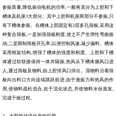
参振质量,降低振动电
机的功率,一般将其分为上腔和下
槽体及机座3大部分。其中上腔和机座两部分
不参振,只
有下槽体参振。在槽体上部固定有2层多孔筛板,采用这
种复合筛板,
一是加强筛板刚度,使之不产生弹性弯曲振
动;二是限制筛板开孔率,以便控制
风速,减少漏料。槽体
采用框架结构,增强了槽体的强度和刚度。上腔和下槽
体通
过软联接保持一体并隔振,热风从下槽体侧风口进
人,通过筛板及物料,由上腔
排风口排出。湿物料沿着筛
板向出料口方向连续跳跃前进,由于激振力和热风
的作
用,使物料疏松混合,处于流化状态,并使物料水份蒸发,
完成干燥过程。
2、大型振动流化床的应用