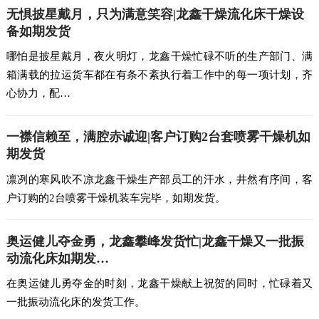
无惧披星戴月，只为满意笑容|龙鑫干燥流化床干燥设
备如期发货
哪怕是披星戴月，夜火明灯，龙鑫干燥忙碌不听的生产部门、满
箱满载的拉运货车都在有条不紊执行着工作中的每一项计划，齐
心协力，配…
一襟信赖至，满腔赤诚迎|客户订购2台套喷雾干燥机如
期发货
凛冽的寒风吹不凉龙鑫干燥生产部员工的汗水，井然有序间，客
户订购的2台喷雾干燥机装车完毕，如期发货。
奥运健儿夺金勇，龙鑫攀峰发货忙|龙鑫干燥又一批振
动流化床如期发…
在奥运健儿勇夺金的时刻，龙鑫干燥献上祝贺的同时，忙碌着又
一批振动流化床的发货工作。