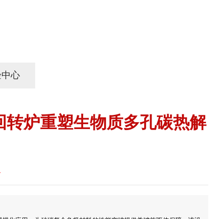
验中心
回转炉重塑生物质多孔碳热解
1