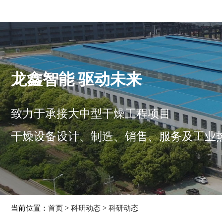
龙鑫智能 驱动未来
致力于承接大中型干燥工程项目
干燥设备设计、制造、销售、服务及工业
当前位置：
首页
>
科研动态
>
科研动态