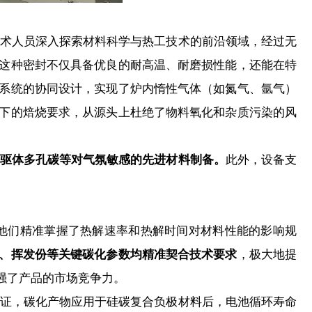
术人员深入探索材料科学与热工技术的前沿领域，经过无
这种密封不仅具备优良的耐高温、耐磨损性能，还能在特
系统的协同设计，实现了炉内惰性气体（如氮气、氩气）
下的焙烧要求，从源头上杜绝了物料氧化和杂质污染的风
驱体多孔碳等对气氛敏感的先进材料制备。
此外，设备支
们精准掌握了热解速率和热解时间对材料性能的影响规
、挥发份等关键碳化参数均精准契合技术要求
，极大地提
强了产品的市场竞争力。
证，碳化产物应用于硅碳复合负极材料后，电池循环寿命