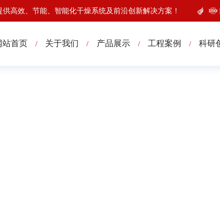
提供高效、节能、智能化干燥系统及前沿创新解决方案！
网站首页
关于我们
产品展示
工程案例
科研
/
/
/
/