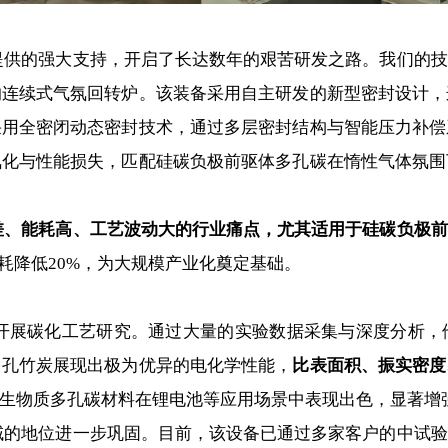
的强大支持，开启了长达数年的艰苦研发之路。我们的技
的连续式气氛回转炉。该装备采用自主研发的新型密封设计，
采用全密闭动态密封技术，通过多层密封结构与智能压力补偿
氧化与性能损失，匹配硅碳负极前驱体多孔碳在惰性气体氛围
差、能耗高、工艺波动大的行业痛点，尤其适用于硅碳负极前
耗降低20%，为大规模产业化奠定基础。
展碳化工艺研究。通过大量的实验数据采集与深度分析，他
多孔竹炭展现出极为优异的电化学性能，
比表面积、振实密度
生物质多孔碳材料在锂电池等应用场景中表现出色，显著增
地位进一步巩固。目前，该设备已通过多家客户的中试验