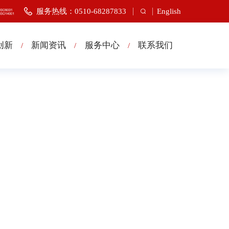
服务热线：0510-68287833
English
创新
新闻资讯
服务中心
联系我们
/
/
/