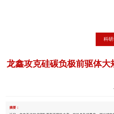
科研
龙鑫攻克硅碳负极前驱体大
摘要：