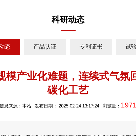
科研动态
动态
产品认证
专利证书
试
规模产业化难题，连续式气氛
碳化工艺
197
2025-02-24 13:17:24
信息来源：本站 | 发布日期：
| 浏览量：