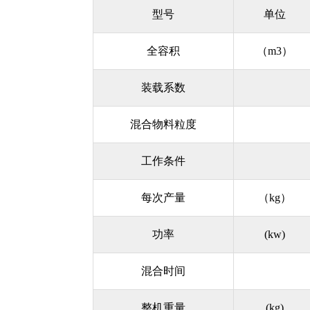
型号
单位
全容积
（m3）
装载系数
混合物料粒度
工作条件
每次产量
（kg）
功率
(kw)
混合时间
整机重量
(kg)