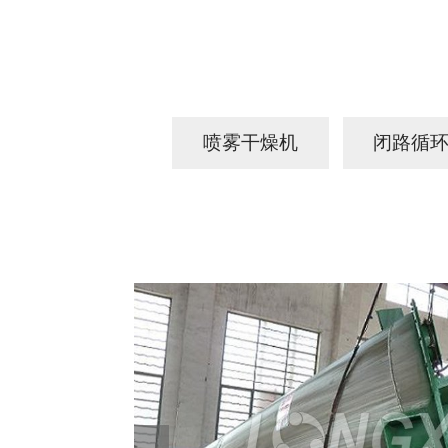
喷雾干燥机
闭路循