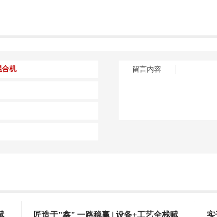
留言内容
赋
匠造于"鑫" 一路稳赢 | 设备+工艺全栈赋
实