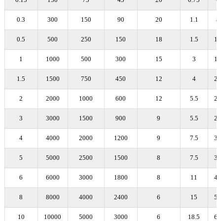
0.3
300
150
90
20
1.1
8
0.5
500
250
150
18
1.5
1
1
1000
500
300
15
3
1
1.5
1500
750
450
12
4
2
2
2000
1000
600
12
5.5
2
3
3000
1500
900
9
5.5
2
4
4000
2000
1200
9
7.5
3
5
5000
2500
1500
8
7.5
3
6
6000
3000
1800
8
11
4
8
8000
4000
2400
6
15
5
10
10000
5000
3000
6
18.5
6