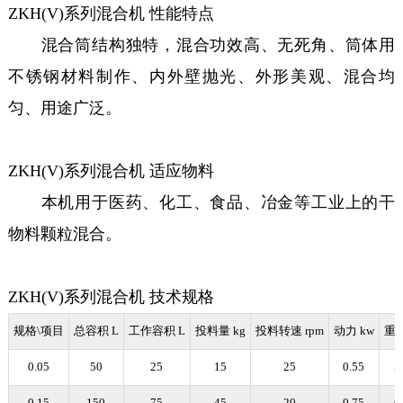
ZKH(V)系列混合机 性能特点
混合筒结构独特，混合功效高、无死角、筒体用
不锈钢材料制作、内外壁抛光、外形美观、混合均
匀、用途广泛。
ZKH(V)系列混合机 适应物料
本机用于医药、化工、食品、冶金等工业上的干
物料颗粒混合。
ZKH(V)系列混合机 技术规格
规格\项目
总容积 L
工作容积 L
投料量 kg
投料转速 rpm
动力 kw
重量
0.05
50
25
15
25
0.55
5
0.15
150
75
45
20
0.75
6