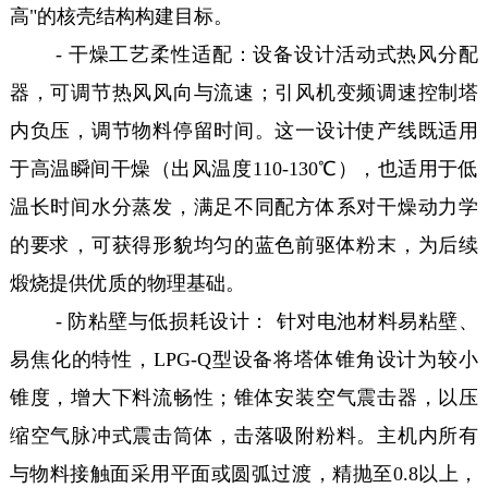
高"的核壳结构构建目标。
- 干燥工艺柔性适配：设备设计活动式热风分配
器，可调节热风风向与流速；引风机变频调速控制塔
内负压，调节物料停留时间。这一设计使产线既适用
于高温瞬间干燥（出风温度110-130℃），也适用于低
温长时间水分蒸发，满足不同配方体系对干燥动力学
的要求，可获得形貌均匀的蓝色前驱体粉末，为后续
煅烧提供优质的物理基础。
- 防粘壁与低损耗设计： 针对电池材料易粘壁、
易焦化的特性，LPG-Q型设备将塔体锥角设计为较小
锥度，增大下料流畅性；锥体安装空气震击器，以压
缩空气脉冲式震击筒体，击落吸附粉料。主机内所有
与物料接触面采用平面或圆弧过渡，精抛至0.8以上，