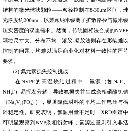
结构的微米球状颗粒——粒径控制在8-30μm区间，球
壳厚度约200nm，以兼顾纳米级离子扩散路径与微米级
压实密度的双重需求。然而，传统固相法合成的NVPF
颗粒尺寸大、分布不均，溶胶-凝胶法则存在形貌难以
控制的问题，均难以满足商业化对材料一致性的严苛
要求。
(2) 氟元素损失控制挑战
在NVPF的高温烧结过程中，氟源（如NaF、
NH₄F）易挥发分解，导致氟损失并生成杂相磷酸钒钠
（Na₃V₂(PO₄)₃），显著降低材料的平均工作电压与循
环稳定性。研究表明，氟源用量不足时，XRD图谱中
可明显观察到NVP杂相衍射峰；氟源过量则引入非活