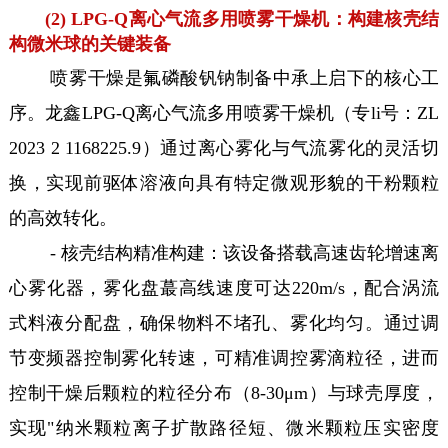
(2) LPG-Q离心气流多用喷雾干燥机：构建核壳结
构微米球的关键装备
喷雾干燥是氟磷酸钒钠制备中承上启下的核心工
序。龙鑫LPG-Q离心气流多用喷雾干燥机（专li号：ZL
2023 2 1168225.9）通过离心雾化与气流雾化的灵活切
换，实现前驱体溶液向具有特定微观形貌的干粉颗粒
的高效转化。
- 核壳结构精准构建：该设备搭载高速齿轮增速离
心雾化器，雾化盘蕞高线速度可达220m/s，配合涡流
式料液分配盘，确保物料不堵孔、雾化均匀。通过调
节变频器控制雾化转速，可精准调控雾滴粒径，进而
控制干燥后颗粒的粒径分布（8-30μm）与球壳厚度，
实现"纳米颗粒离子扩散路径短、微米颗粒压实密度