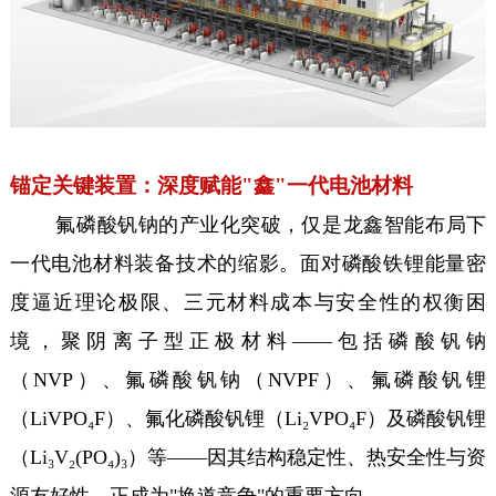
锚定关键装置：深度赋能"鑫"一代电池材料
氟磷酸钒钠的产业化突破，仅是龙鑫智能布局下
一代电池材料装备技术的缩影。面对磷酸铁锂能量密
度逼近理论极限、三元材料成本与安全性的权衡困
境，聚阴离子型正极材料——包括磷酸钒钠
（NVP）、氟磷酸钒钠（NVPF）、氟磷酸钒锂
（LiVPO₄F）、氟化磷酸钒锂（Li₂VPO₄F）及磷酸钒锂
（Li₃V₂(PO₄)₃）等——因其结构稳定性、热安全性与资
源友好性，正成为"换道竞争"的重要方向。