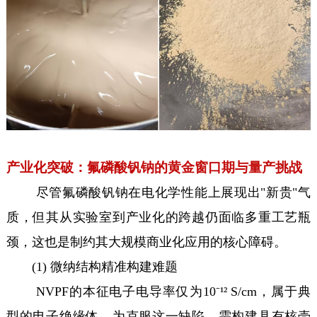
产业化突破：氟磷酸钒钠的黄金窗口期与量产挑战
尽管氟磷酸钒钠在电化学性能上展现出"新贵"气
质，但其从实验室到产业化的跨越仍面临多重工艺瓶
颈，这也是制约其大规模商业化应用的核心障碍。
(1) 微纳结构精准构建难题
NVPF的本征电子电导率仅为10⁻¹² S/cm，属于典
型的电子绝缘体。为克服这一缺陷，需构建具有核壳